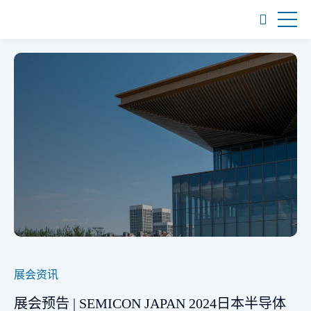
展会资讯
展会预告 | SEMICON JAPAN 2024日本半导体