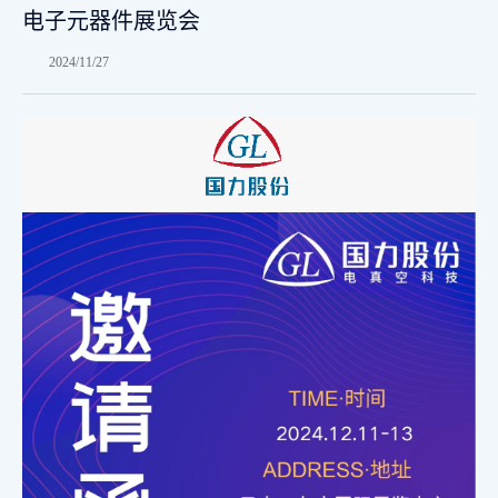
电子元器件展览会
2024/11/27