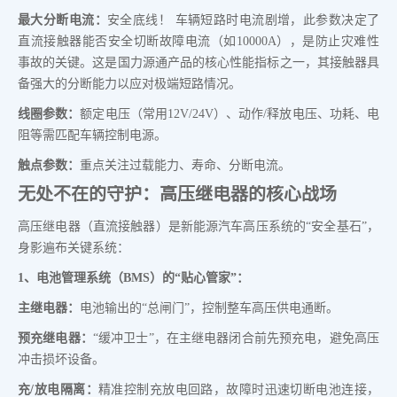
最大分断电流：
安全底线！ 车辆短路时电流剧增，此参数决定了
直流接触器能否安全切断故障电流（如10000A），是防止灾难性
事故的关键。这是国力源通产品的核心性能指标之一，其接触器具
备强大的分断能力以应对极端短路情况。
线圈参数：
额定电压（常用12V/24V）、动作/释放电压、功耗、电
阻等需匹配车辆控制电源。
触点参数：
重点关注过载能力、寿命、分断电流。
无处不在的守护：高压继电器的核心战场
高压继电器（直流接触器）是新能源汽车高压系统的“安全基石”，
身影遍布关键系统：
1、电池管理系统（BMS）的“贴心管家”：
主继电器：
电池输出的“总闸门”，控制整车高压供电通断。
预充继电器：
“缓冲卫士”，在主继电器闭合前先预充电，避免高压
冲击损坏设备。
充/放电隔离：
精准控制充放电回路，故障时迅速切断电池连接，