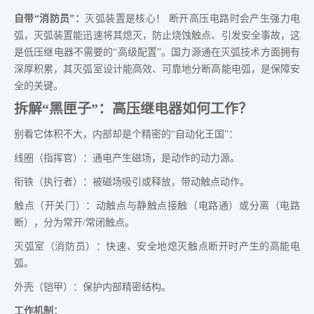
自带“消防员”：
灭弧装置是核心！ 断开高压电路时会产生强力电
弧，灭弧装置能迅速将其熄灭，防止烧蚀触点、引发安全事故，这
是低压继电器不需要的“高级配置”。国力源通在灭弧技术方面拥有
深厚积累，其灭弧室设计能高效、可靠地分断高能电弧，是保障安
全的关键。
拆解“黑匣子”：高压继电器如何工作？
别看它体积不大，内部却是个精密的“自动化王国”：
线圈（指挥官）：通电产生磁场，是动作的动力源。
衔铁（执行者）：被磁场吸引或释放，带动触点动作。
触点（开关门）：动触点与静触点接触（电路通）或分离（电路
断），分为常开/常闭触点。
灭弧室（消防员）：快速、安全地熄灭触点断开时产生的高能电
弧。
外壳（铠甲）：保护内部精密结构。
工作机制：