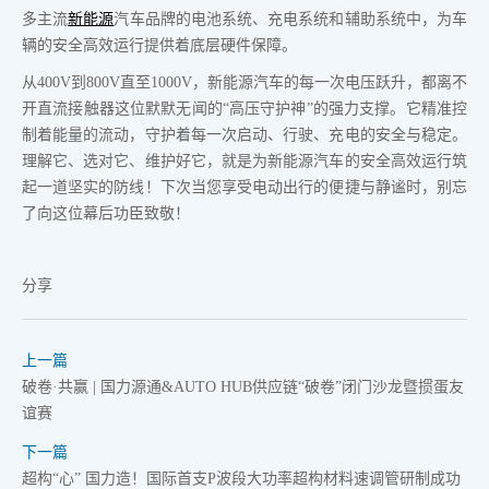
多主流
新能源
汽车品牌的电池系统、充电系统和辅助系统中，为车
辆的安全高效运行提供着底层硬件保障。
从400V到800V直至1000V，新能源汽车的每一次电压跃升，都离不
开直流接触器这位默默无闻的“高压守护神”的强力支撑。它精准控
制着能量的流动，守护着每一次启动、行驶、充电的安全与稳定。
理解它、选对它、维护好它，就是为新能源汽车的安全高效运行筑
起一道坚实的防线！下次当您享受电动出行的便捷与静谧时，别忘
了向这位幕后功臣致敬！
分享
上一篇
破卷·共赢 | 国力源通&AUTO HUB供应链“破卷”闭门沙龙暨掼蛋友
谊赛
下一篇
超构“心” 国力造！国际首支P波段大功率超构材料速调管研制成功