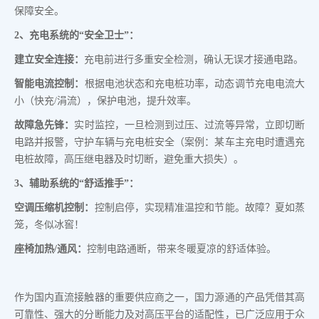
保障安全。
2、充电系统的“安全卫士”：
建立安全连接
：
充电前进行多重安全检测，确认无误才接通电路。
智能电流控制：
根据电池状态和充电桩功率，动态调节充电电流大
小（快充/涓流），保护电池，提升效率。
故障急先锋：
实时监控，一旦检测到过压、过流等异常，立即切断
电路并报警，守护车辆与充电桩安全（案例：某车主充电时遭遇充
电桩故障，高压继电器及时切断，避免重大损失）。
3、辅助系统的“舒适推手”：
空调压缩机控制：
控制启停，实现精准温控和节能。故障？夏如蒸
笼，冬似冰窖！
座椅加热/通风：
控制电路通断，带来冬暖夏凉的舒适体验。
作为国内直流接触器的重要供应商之一，国力源通的产品凭借其高
可靠性、强大的分断能力及对高压平台的适配性，已广泛应用于众